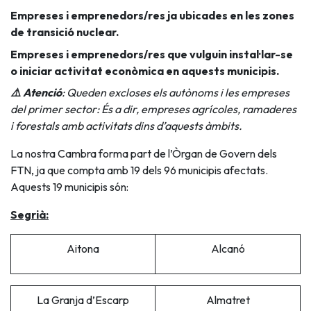
Empreses i emprenedors/res ja ubicades en les zones
de transició nuclear.
Empreses i emprenedors/res que vulguin instal·lar-se
o iniciar activitat econòmica en aquests municipis.
⚠️ Atenció
: Queden excloses els autònoms i les empreses
del primer sector: És a dir, empreses agrícoles, ramaderes
i forestals amb activitats dins d’aquests àmbits.
La nostra Cambra forma part de l’Òrgan de Govern dels
FTN, ja que compta amb 19 dels 96 municipis afectats.
Aquests 19 municipis són:
Segrià:
Aitona
Alcanó
La Granja d’Escarp
Almatret