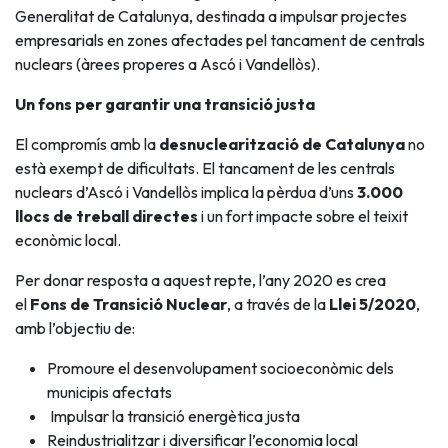
Generalitat de Catalunya, destinada a impulsar projectes
empresarials en zones afectades pel tancament de centrals
nuclears (àrees properes a Ascó i Vandellòs).
Un fons per garantir una transició justa
El compromís amb la
desnuclearització de Catalunya
no
està exempt de dificultats. El tancament de les centrals
nuclears d’Ascó i Vandellòs implica la pèrdua d’uns
3.000
llocs de treball directes
i un fort impacte sobre el teixit
econòmic local.
Per donar resposta a aquest repte, l’any 2020 es crea
el
Fons de Transició Nuclear
, a través de la
Llei 5/2020
,
amb l’objectiu de:
Promoure el desenvolupament socioeconòmic dels
municipis afectats
Impulsar la transició energètica justa
Reindustrialitzar i diversificar l’economia local