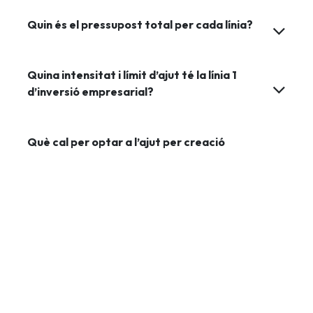
Quin és el pressupost total per cada línia?
Quina intensitat i límit d’ajut té la línia 1
d’inversió empresarial?
Què cal per optar a l’ajut per creació
d’ocupació?
Quins són els valors subvencionables de
cadascuna de les fases de la línia 3 de noves
oportunitats de negoci?
Què finança la línia 4 de projectes
cooperatius?