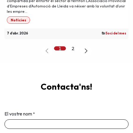
compartida per enfortir el sector al territori L’Associació Provincial
d’Empreses d’Automoció de Lleida va néixer amb la voluntat d’unir
les empre...
Notícies
7 d’abr. 2026
​Soci del mes
1
2
Contacta'ns!
El vostre nom
*